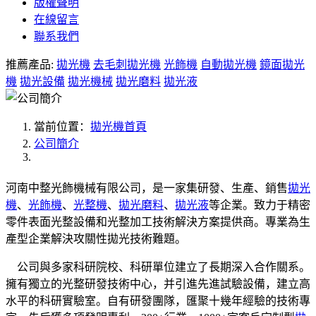
版權聲明
在線留言
聯系我們
推薦產品:
拋光機
去毛刺拋光機
光飾機
自動拋光機
鏡面拋光
機
拋光設備
拋光機械
拋光磨料
拋光液
當前位置：
拋光機首頁
公司簡介
河南中整光飾機械有限公司，是一家集研發、生產、銷售
拋光
機
、
光飾機
、
光整機
、
拋光磨料
、
拋光液
等企業。致力于精密
零件表面光整設備和光整加工技術解決方案提供商。專業為生
產型企業解決攻關性拋光技術難題。
公司與多家科研院校、科研單位建立了長期深入合作關系。
擁有獨立的光整研發技術中心，并引進先進試驗設備，建立高
水平的科研實驗室。自有研發團隊，匯聚十幾年經驗的技術專