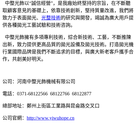
中整光飾以“誠信經營”，是我廠始終堅持的宗旨，在不斷聽
取顧客意見的基礎上，依靠技術創新，堅持質量改進，我們將
致力于表面拋光、
光整技術
的研究與開發，竭誠為廣大用戶提
供各種拋光工藝試驗和技術咨詢。
中整光飾擁有多項專利技術，綜合新技術、工藝，不斷推陳
出新，致力提供更高品質的拋光設備及拋光技術。打造拋光機
行業國際品牌是我們不斷追求的目標，與廣大新老客戶攜手合
作，共創美好明天。
公司：河南中整光飾機械有限公司
電話：0371-68122566 68122766 68122877
總部地址：鄭州上街區工業路與昆侖路交叉口
公司官網：
http://www.yiwuhope.cn