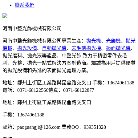
聯系我們
河南中整光飾機械有限公司
河南中整光飾機械有限公司專業生產：
拋光機
、
光飾機
、
拋光
機械
、
拋光設備
、
自動拋光機
、
去毛刺拋光機
、
鏡面拋光機
、
拋光磨料、拋光液等產品，中整光飾 致力于精密零件去毛
刺，光整，拋光一站式解決方案制造商。竭誠為用戶提供優質
的拋光設備和先進的表面拋光處理方案。
地址：鄭州上街區工業路與昆侖路交叉口
手機：13674961188
電話：0371-68122566
傳真：0371-68122877
地址：鄭州上街區工業路與昆侖路交叉口
手機：13674961188
郵箱：paoguangji@126.com
業務QQ：939351328