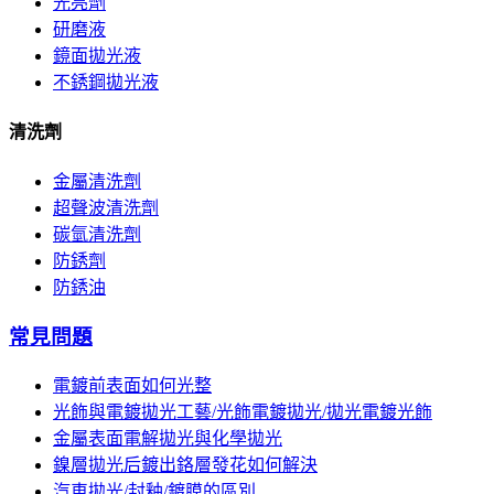
光亮劑
研磨液
鏡面拋光液
不銹鋼拋光液
清洗劑
金屬清洗劑
超聲波清洗劑
碳氫清洗劑
防銹劑
防銹油
常見問題
電鍍前表面如何光整
光飾與電鍍拋光工藝/光飾電鍍拋光/拋光電鍍光飾
金屬表面電解拋光與化學拋光
鎳層拋光后鍍出鉻層發花如何解決
汽車拋光/封釉/鍍膜的區別