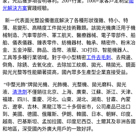
家，先后獲多項發明專利。200+行業，1000+家客戶定制型
拋
光解決方案
實踐經驗。
新一代表面光整設備徹底解決了各種形狀復雜、特小、特
薄、易變形、高精度工件拋光技術難題。該拋光機廣泛用于機
械制造、汽車零部件、軍工航天、醫療器械、電子零部件、船
舶、儀表儀器、鐘表零件、紡機器材、軸承、精密件、粉末冶
金、五金沖壓、飾品、造幣、液壓、3D打印、智能機器人、
工具等多種行業領域。對于中小型精密
工件去毛刺
、去飛邊、
倒角、除銹、去氧化皮、去除加工紋痕、拋光、精拋光、鏡面
拋光光整等性能顯著提高，國內眾多生產型企業直接受益。
“中整光飾”牌拋光機、光飾機、光整機、拋光磨料、拋光
液、
清洗劑
不僅銷往北京、上海、廣東、江蘇、浙江、天津、
福建、四川、重慶、河北、山東、湖北、湖南、甘肅、內蒙
古、遼寧、吉林、黑龍江等二十多個省市，公司產品已出口
到、美國、德國、俄羅斯、伊朗、韓國、日本、朝鮮、印度、
越南、巴基斯坦、孟加拉國、印度尼西亞、土爾其及非洲各國
和地區，深受國內外廣大用戶的一致好評。